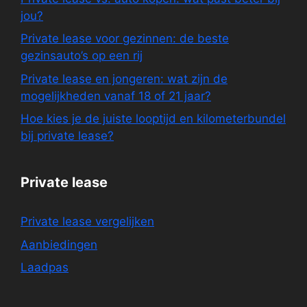
jou?
Private lease voor gezinnen: de beste
gezinsauto’s op een rij
Private lease en jongeren: wat zijn de
mogelijkheden vanaf 18 of 21 jaar?
Hoe kies je de juiste looptijd en kilometerbundel
bij private lease?
Private lease
Private lease vergelijken
Aanbiedingen
Laadpas